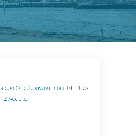
l Falcon One, bouwnummer RFF135-
n Zweden...