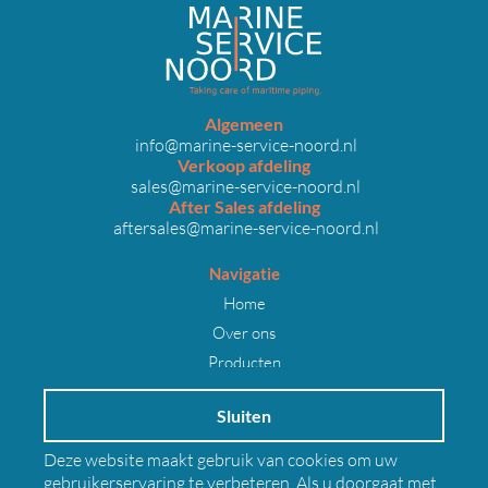
Algemeen
info@marine-service-noord.nl
Verkoop afdeling
sales@marine-service-noord.nl
After Sales afdeling
aftersales@marine-service-noord.nl
Navigatie
Home
Over ons
Producten
Projecten
Sluiten
Werken bij
Nieuws
Deze website maakt gebruik van cookies om uw
Contact
gebruikerservaring te verbeteren. Als u doorgaat met